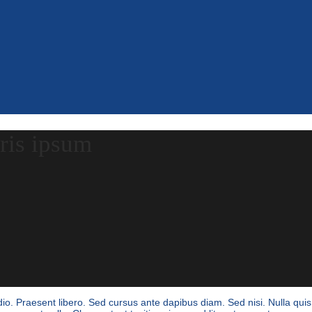
uris ipsum
odio. Praesent libero. Sed cursus ante dapibus diam. Sed nisi. Nulla qu