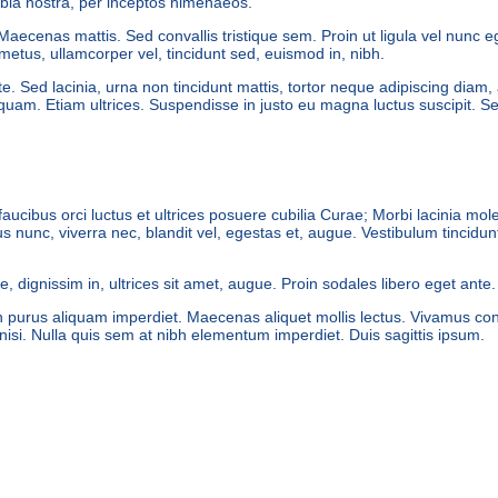
ubia nostra, per inceptos himenaeos.
 Maecenas mattis. Sed convallis tristique sem. Proin ut ligula vel nunc 
s metus, ullamcorper vel, tincidunt sed, euismod in, nibh.
. Sed lacinia, urna non tincidunt mattis, tortor neque adipiscing diam,
n quam. Etiam ultrices. Suspendisse in justo eu magna luctus suscipit. Se
ibus orci luctus et ultrices posuere cubilia Curae; Morbi lacinia moles
 nunc, viverra nec, blandit vel, egestas et, augue. Vestibulum tincidun
ue, dignissim in, ultrices sit amet, augue. Proin sodales libero eget ante.
elis in purus aliquam imperdiet. Maecenas aliquet mollis lectus. Vivamus c
 nisi. Nulla quis sem at nibh elementum imperdiet. Duis sagittis ipsum.