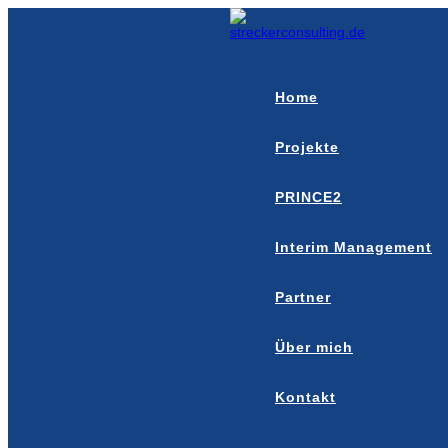
Zum
Inhalt
springen
Home
Projekte
PRINCE2
Interim Management
Partner
Über mich
Kontakt