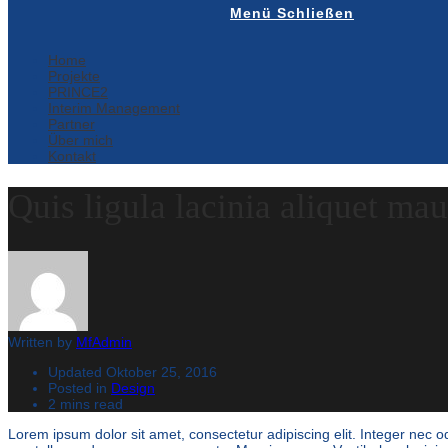
Menü
Schließen
Home
Projekte
PRINCE2
Interim Management
Partner
Über mich
Kontakt
Quis ligula lacinia aliquet ma
Written by
MfAdmin
Updated
Oktober 25, 2016
Posted in
Design
2 mins read
Lorem ipsum dolor sit amet, consectetur adipiscing elit. Integer nec 