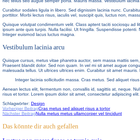
nec tellus sed augue semper porta. Mauris massa. Vestibulum lacinia a
Curabitur sodales ligula in libero. Sed dignissim lacinia nunc. Curabi
porttitor. Morbi lectus risus, iaculis vel, suscipit quis, luctus non, ma
Quisque volutpat condimentum velit. Class aptent taciti sociosqu ad l
ipsum ante quis turpis. Nulla facilisi. Ut fringilla. Suspendisse poten
Integer euismod lacus luctus magna.
Vestibulum lacinia arcu
Quisque cursus, metus vitae pharetra auctor, sem massa mattis sem, a
Praesent blandit dolor. Sed non quam. In vel mi sit amet augue congue
malesuada tellus. Ut ultrices ultrices enim. Curabitur sit amet mauris. M
Integer lacinia sollicitudin massa. Cras metus. Sed aliquet risus 
Aenean lectus elit, fermentum non, convallis id, sagittis at, neque. Nul
risus et tortor. Lorem ipsum dolor sit amet, consectetur adipiscing el
Schlagwörter:
Design
Weitere
Vorheriger Beitrag
Cras metus sed aliquet risus a tortor
Nächster Beitrag
Nulla metus metus ullamcorper vel tincidunt
Artikel
Das könnte dir auch gefallen
ansehen