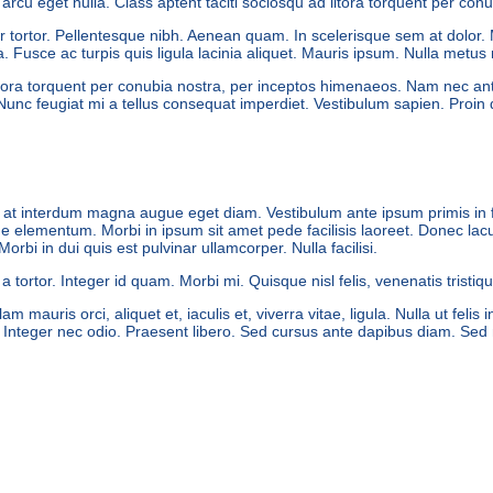
rcu eget nulla. Class aptent taciti sociosqu ad litora torquent per con
tur tortor. Pellentesque nibh. Aenean quam. In scelerisque sem at dolor.
ssa. Fusce ac turpis quis ligula lacinia aliquet. Mauris ipsum. Nulla metu
itora torquent per conubia nostra, per inceptos himenaeos. Nam nec ante
ti. Nunc feugiat mi a tellus consequat imperdiet. Vestibulum sapien. Proi
t interdum magna augue eget diam. Vestibulum ante ipsum primis in fauc
 elementum. Morbi in ipsum sit amet pede facilisis laoreet. Donec lacus
orbi in dui quis est pulvinar ullamcorper. Nulla facilisi.
a tortor. Integer id quam. Morbi mi. Quisque nisl felis, venenatis tristiq
lam mauris orci, aliquet et, iaculis et, viverra vitae, ligula. Nulla ut f
it. Integer nec odio. Praesent libero. Sed cursus ante dapibus diam. Sed