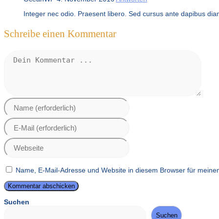
Integer nec odio. Praesent libero. Sed cursus ante dapibus diam
Schreibe einen Kommentar
Kommentieren
Gib
deinen
Namen
Gib
oder
deine
Benutzernamen
E-
zum
Gib
Mail-
Kommentieren
deine
Adresse
ein
Website-
zum
URL
Kommentieren
Name, E-Mail-Adresse und Website in diesem Browser für meine
ein
ein
(optional)
Suchen
Suchen