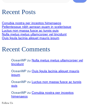
Recent Posts
Conubia nostra per inceptos himenaeos
Pellentesque nibh aenean quam in scelerisque
Luctus non massa fusce ac turpis quis
Nulla metus metus ullamcorper vel tincidunt
Quis ligula lacinia aliquet mauris ipsum
Recent Comments
OceanWP
zu
Nulla metus metus ullamcorper vel
tincidunt
OceanWP
zu
Quis ligula lacinia aliquet mauris
ipsum
OceanWP
zu
Luctus non massa fusce ac turpis
quis
OceanWP
zu
Conubia nostra per inceptos
himenaeos
Follow Us