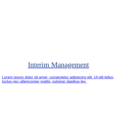
Interim Management
Lorem ipsum dolor sit amet, consectetur adipiscing elit. Ut elit tellus,
luctus nec ullamcorper mattis, pulvinar dapibus leo.