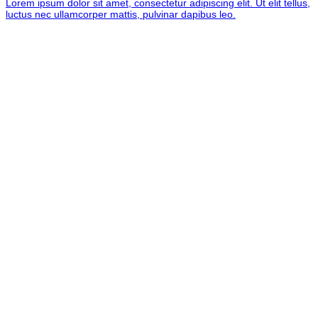
Lorem ipsum dolor sit amet, consectetur adipiscing elit. Ut elit tellus,
luctus nec ullamcorper mattis, pulvinar dapibus leo.