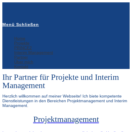
Zum
Inhalt
springen
Menü
Schließen
Home
Projekte
PRINCE2
Interim Management
Partner
Über mich
Kontakt
Ihr Partner für Projekte und Interim
Management
Herzlich willkommen auf meiner Webseite! Ich biete kompetente
Dienstleistungen in den Bereichen Projektmanagement und Interim
Management.
Projektmanagement